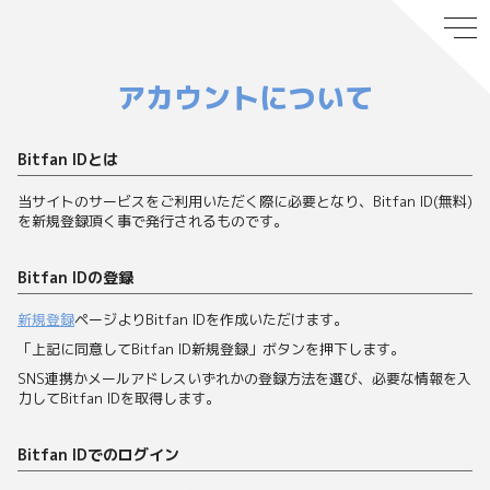
アカウントについて
Bitfan IDとは
当サイトのサービスをご利用いただく際に必要となり、Bitfan ID(無料)
を新規登録頂く事で発行されるものです。
Bitfan IDの登録
新規登録
ページよりBitfan IDを作成いただけます。
「上記に同意してBitfan ID新規登録」ボタンを押下します。
SNS連携かメールアドレスいずれかの登録方法を選び、必要な情報を入
力してBitfan IDを取得します。
Bitfan IDでのログイン