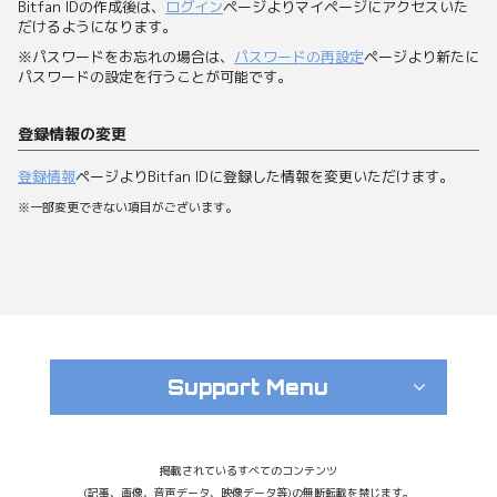
Bitfan IDの作成後は、
ログイン
ページよりマイページにアクセスいた
だけるようになります。
※パスワードをお忘れの場合は、
パスワードの再設定
ページより新たに
パスワードの設定を行うことが可能です。
登録情報の変更
登録情報
ページよりBitfan IDに登録した情報を変更いただけます。
※一部変更できない項目がございます。
Support Menu
掲載されているすべてのコンテンツ
(記事、画像、音声データ、映像データ等)の無断転載を禁じます。