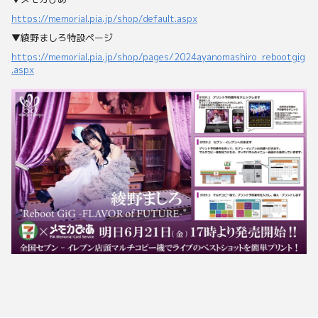
https://memorial.pia.jp/shop/default.aspx
▼綾野ましろ特設ページ
https://memorial.pia.jp/shop/pages/2024ayanomashiro_rebootgig
.aspx