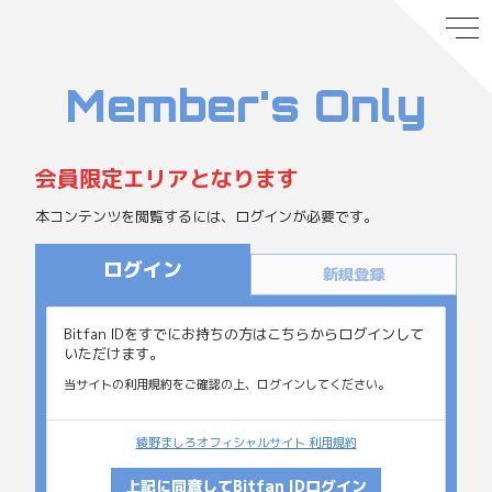
Member's Only
会員限定エリアとなります
本コンテンツを閲覧するには、ログインが必要です。
ログイン
新規登録
Bitfan IDをすでにお持ちの方はこちらからログインして
いただけます。
当サイトの利用規約をご確認の上、ログインしてください。
綾野ましろオフィシャルサイト 利用規約
上記に同意してBitfan IDログイン