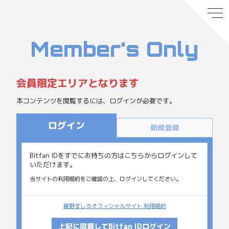
Member's Only
会員限定エリアとなります
本コンテンツを閲覧するには、ログインが必要です。
ログイン
新規登録
Bitfan IDをすでにお持ちの方はこちらからログインして
いただけます。
当サイトの利用規約をご確認の上、ログインしてください。
綾野ましろオフィシャルサイト 利用規約
上記に同意してBitfan IDログイン