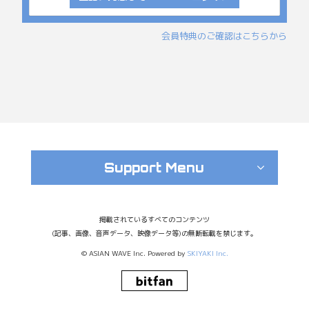
会員特典のご確認はこちらから
Support Menu
掲載されているすべてのコンテンツ
(記事、画像、音声データ、映像データ等)の無断転載を禁じます。
© ASIAN WAVE Inc. Powered by
SKIYAKI Inc.